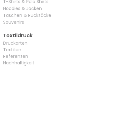
​T-Shirts & Polo Shirts
Hoodies & Jacken
Taschen & Rucksäcke
Souvenirs
Textildruck
Druckarten
Textilien
Referenzen
Nachhaltigkeit
Abschluss Hoodies
Kontakt
Kontaktformular
Impressum
AGB
Datenschutzerklärung
Widerrufsbelehrung
Versand- /
Zahlungsbedingungen
Bestellung widerrufen