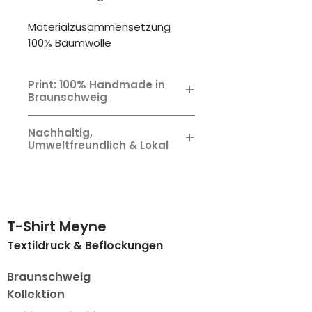
Materialzusammensetzung
100% Baumwolle
Print: 100% Handmade in
Braunschweig
Wie alle unsere Artikel: Design,
Nachhaltig,
Veredelung & nachhaltige,
Umweltfreundlich & Lokal
umweltfreundliche Bedruckung
zu 100% Handmade in
Wir veredeln und bedrucken
Braunschweig.
ausschließlich lokal in unserer
eigenen Druckerei nach den
höchsten Standarts. Und das
T-Shirt Meyne
seit 1979.
Textildruck & Beflockungen
Braunschweig
Kollektion