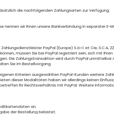
dsätzlich die nachfolgenden Zahlungsarten zur Verfügung.
se nennen wir Ihnen unsere Bankverbindung in separater E-Ma
lungsdienstleister PayPal (Europe) S.à r.l. et Cie, S.C.A, 2
önnen, müssen Sie bei PayPal registriert sein, sich mit Ihre
en. Die Zahlungstransaktion wird durch PayPal unmittelbar
lten Sie im Bestellvorgang.
h eigenen Kriterien ausgewählten PayPal-Kunden weitere Zah
ten dieser Modalitäten haben wir allerdings keinen Einfluss; 
reffen Ihr Rechtsverhältnis mit PayPal. Weitere Information
editkartendaten an.
bgabe der Bestellung belastet.