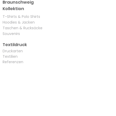
Braunschweig
Kollektion
​T-Shirts & Polo Shirts
Hoodies & Jacken
Taschen & Rucksäcke
Souvenirs
Textildruck
Druckarten
Textilien
Referenzen
Nachhaltigkeit
Abschluss Hoodies
Kontakt
Kontaktformular
Impressum
AGB
Datenschutzerklärung
Widerrufsbelehrung