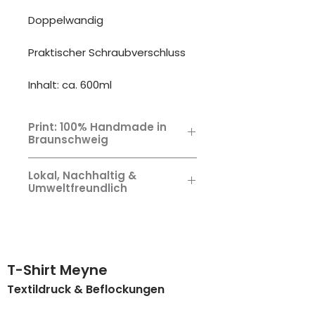
Doppelwandig
Praktischer Schraubverschluss
Inhalt: ca. 600ml
Print: 100% Handmade in
Braunschweig
Wie alle unsere Artikel: Design,
Lokal, Nachhaltig &
Veredelung & nachhaltige,
Umweltfreundlich
umweltfreundliche Bedruckung
zu 100% Handmade in
Wir veredeln und bedrucken
Braunschweig.
ausschließlich lokal in unserer
eigenen Druckerei nach den
höchsten Standarts. Und das
T-Shirt Meyne
seit 1979.
Textildruck & Beflockungen