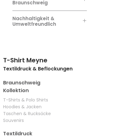
Braunschweig
Wie alle unsere Artikel: Design,
Nachhaltigkeit &
Veredelung & nachhaltige,
Umweltfreundlich
umweltfreundliche Bedruckung
zu 100% Handmade in
Wir veredeln und bedrucken
Braunschweig.
ausschließlich lokal in unserer
eigenen Druckerei nach den
höchsten Standarts. Und das
T-Shirt Meyne
seit 1979.
Textildruck & Beflockungen
Braunschweig
Kollektion
​T-Shirts & Polo Shirts
Hoodies & Jacken
Taschen & Rucksäcke
Souvenirs
Textildruck