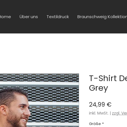
Home
Über uns
Textildruck
Braunschweig Kollektio
T-Shirt D
Grey
Preis
24,99 €
inkl. MwSt.
|
zzgl. V
Größe
*