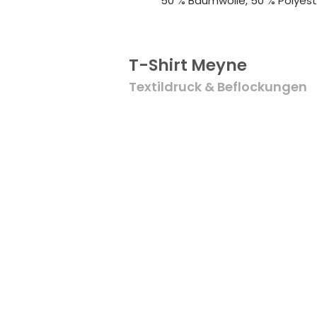
50 % Baumwolle, 50 % Polyest
T-Shirt Meyne
Textildruck & Beflockungen