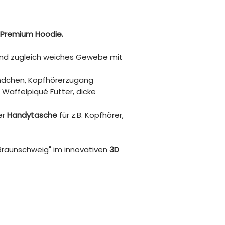
sorgen für Unverw
Print: 100% Hand
Gute Produkte kön
entstehen. Darum
er Premium Hoodie.
Nachhaltigkeit ge
unserer Kollektio
und zugleich weiches Gewebe mit
Rohstoffe und r
Veredelungsverfa
dchen, Kopfhörerzugang
Waffelpiqué Futter, dicke
er
Handytasche
für z.B. Kopfhörer,
Braunschweig" im innovativen
3D