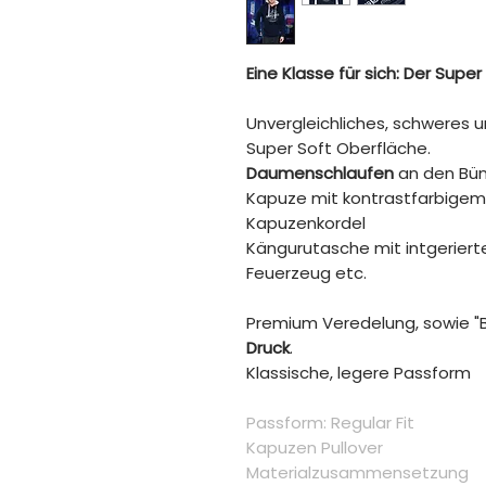
Eine Klasse für sich: Der Sup
Unvergleichliches, schweres 
Super Soft Oberfläche.
Daumenschlaufen
an den Bün
Kapuze mit kontrastfarbigem 
Kapuzenkordel
Kängurutasche mit intgeriert
Feuerzeug etc.
Premium Veredelung, sowie "
Druck
.
Klassische, legere Passform
Passform: Regular Fit
Kapuzen Pullover
Materialzusammensetzung