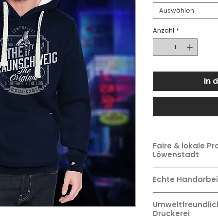
Auswählen
Anzahl
*
In 
Faire & lokale Pr
Löwenstadt
Sämtliche Artikel 
Echte Handarbei
werden exklusiv lo
Druckerei in Brau
Garantiert jedes T
und veredelt.
Umweltfreundlic
Massenproduktion,
Druckerei