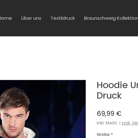
Home
Über uns
Textildruck
Braunschweig Kollektio
Hoodie Un
Druck
Preis
69,99 €
inkl. MwSt.
|
zzgl. V
Größe
*