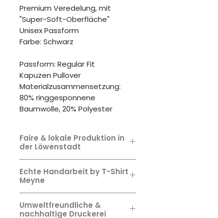
Premium Veredelung, mit
"Super-Soft-Oberfläche"
Unisex Passform
Farbe: Schwarz
Passform: Regular Fit
Kapuzen Pullover
Materialzusammensetzung:
80% ringgesponnene
Baumwolle, 20% Polyester
Faire & lokale Produktion in
der Löwenstadt
Sämtliche Artikel der
Echte Handarbeit by T-Shirt
Braunschweig Kollektion werden
Meyne
exklusiv lokal in unserer eigenen
Druckerei in Braunschweig
Garantiert jedes Teil ein Unikat:
Umweltfreundliche &
designt, bedruckt und veredelt.
Keine Massenproduktion,
nachhaltige Druckerei