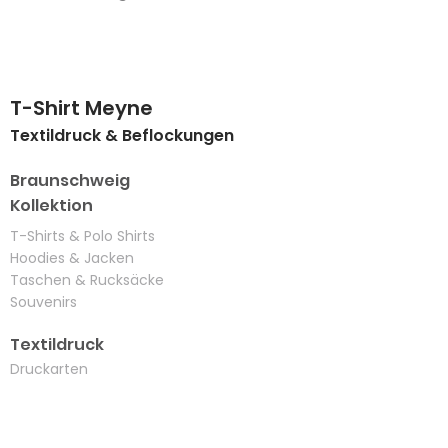
sondern limitierte Auflagen
sorgen für Unverwechselbarkeit.
Gute Produkte können nur durch
Print: 100% Handmade.
gute Arbeit entstehen. Darum
sind Verantwortung und
Nachhaltigkeit genauso
T-Shirt Meyne
wichtige Bestandteile unserer
Textildruck & Beflockungen
Kollektion wie hochwertige,
biologische Rohstoffe und
Braunschweig
ressourcenschonende
Veredelungsverfahren
Kollektion
​T-Shirts & Polo Shirts
Hoodies & Jacken
Taschen & Rucksäcke
Souvenirs
Textildruck
Druckarten
Textilien
Referenzen
Nachhaltigkeit